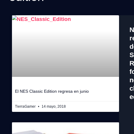
N
r
d
S
R
f
n
c
El NES Classic Edition regresa en junio
e
TierraGamer
14 mayo, 2018