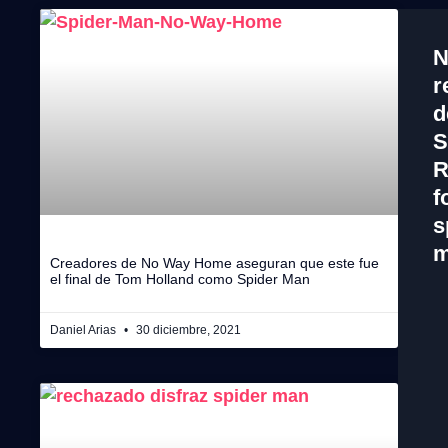
N
r
d
S
R
f
s
m
Creadores de No Way Home aseguran que este fue
el final de Tom Holland como Spider Man
Daniel Arias
30 diciembre, 2021